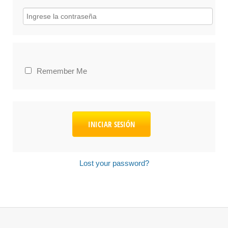
Remember Me
Lost your password?