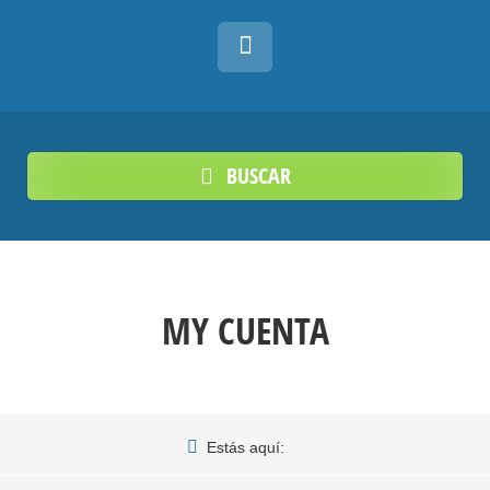
BUSCAR
MY CUENTA
Estás aquí: