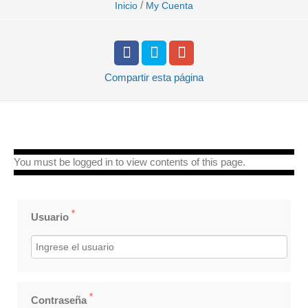
/
Inicio
My Cuenta
Compartir
esta página
You must be logged in to view contents of this page.
*
Usuario
*
Contraseña