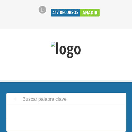
417
RECURSOS
AÑADIR