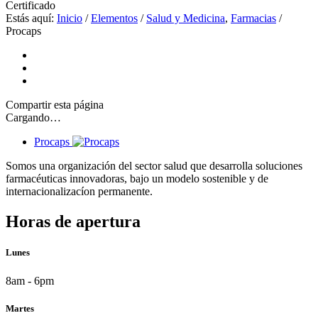
Certificado
Estás aquí:
Inicio
/
Elementos
/
Salud y Medicina
,
Farmacias
/
Procaps
Compartir
esta página
Cargando…
Procaps
Somos una organización del sector salud que desarrolla soluciones
farmacéuticas innovadoras, bajo un modelo sostenible y de
internacionalizacíon permanente.
Horas de apertura
Lunes
8am - 6pm
Martes