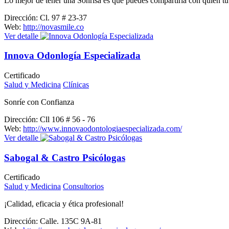
Lo mejor de tener una Sonrisa es que puedes compartirla con quién tu
Dirección:
Cl. 97 # 23-37
Web:
http://novasmile.co
Ver detalle
Innova Odonlogía Especializada
Certificado
Salud y Medicina
Clínicas
Sonríe con Confianza
Dirección:
Cll 106 # 56 - 76
Web:
http://www.innovaodontologiaespecializada.com/
Ver detalle
Sabogal & Castro Psicólogas
Certificado
Salud y Medicina
Consultorios
¡Calidad, eficacia y ética profesional!
Dirección:
Calle. 135C 9A-81