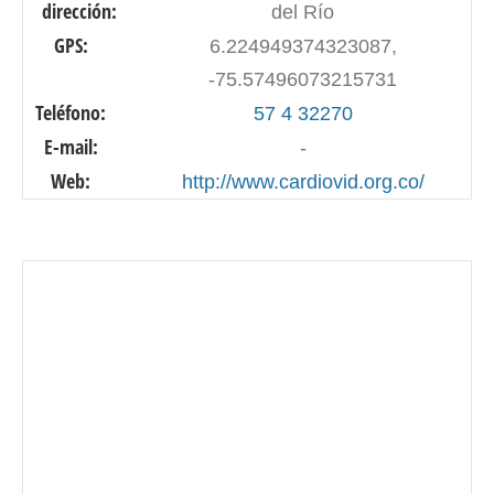
dirección:
del Río
GPS:
6.224949374323087,
-75.57496073215731
Teléfono:
57 4 32270
E-mail:
-
Web:
http://www.cardiovid.org.co/