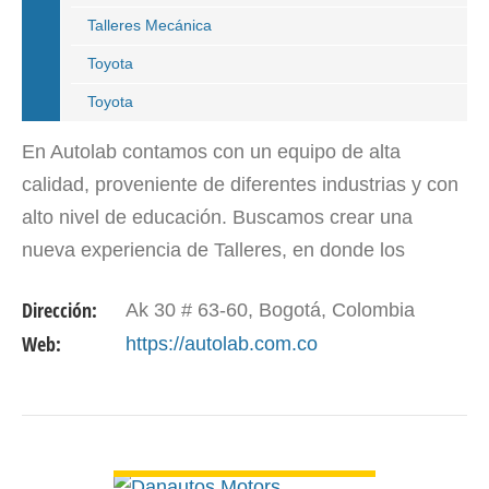
Talleres Mecánica
Toyota
Toyota
En Autolab contamos con un equipo de alta
calidad, proveniente de diferentes industrias y con
alto nivel de educación. Buscamos crear una
nueva experiencia de Talleres, en donde los
clientes encuentran un servicio de alto nivel, con
Dirección:
Ak 30 # 63-60, Bogotá, Colombia
total…
Web:
https://autolab.com.co
VER DETALLE