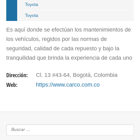
Toyota
Toyota
Es aquí donde se efectúan los mantenimientos de
los vehículos, regidos por las normas de
seguridad, calidad de cada repuesto y bajo la
tranquilidad que brinda la experiencia de cada uno
de los técnicos que forman parte del equipo Carco,
Dirección:
Cl. 13 #43-64, Bogotá, Colombia
los cuales…
Web:
https://www.carco.com.co