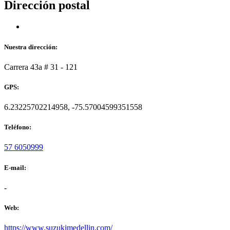
Dirección postal
Nuestra dirección:
Carrera 43a # 31 - 121
GPS:
6.23225702214958, -75.57004599351558
Teléfono:
57 6050999
E-mail:
-
Web:
https://www.suzukimedellin.com/