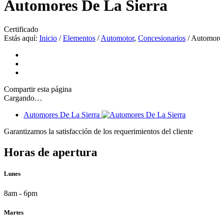
Automores De La Sierra
Certificado
Estás aquí:
Inicio
/
Elementos
/
Automotor
,
Concesionarios
/
Automore
Compartir
esta página
Cargando…
Automores De La Sierra
Garantizamos la satisfacción de los requerimientos del cliente
Horas de apertura
Lunes
8am - 6pm
Martes