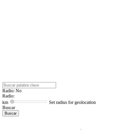
Radio: No
Radio:
km
Set radius for geolocation
Buscar