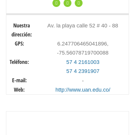
Nuestra
Av. la playa calle 52 # 40 - 88
dirección:
GPS:
6.247706465041896,
-75.56078719700088
Teléfono:
57 4 2161003
57 4 2391907
E-mail:
-
Web:
http://www.uan.edu.co/