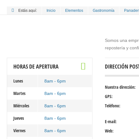
Estás aquí:
Inicio
Elementos
Gastronomía
Panader
Somos una empres
repostería y confi
HORAS DE APERTURA
DIRECCIÓN POS
Lunes
8am - 6pm
Nuestra dirección:
Martes
8am - 6pm
GPS:
Miércoles
Teléfono:
8am - 6pm
Jueves
8am - 6pm
E-mail:
Viernes
Web:
8am - 6pm