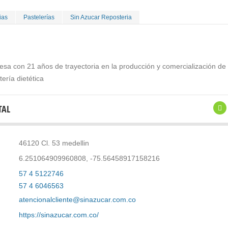
ias
Pastelerías
Sin Azucar Reposteria
a con 21 años de trayectoria en la producción y comercialización de
tería dietética
TAL
46120 Cl. 53 medellin
6.251064909960808, -75.56458917158216
57 4 5122746
57 4 6046563
atencionalcliente@sinazucar.com.co
https://sinazucar.com.co/