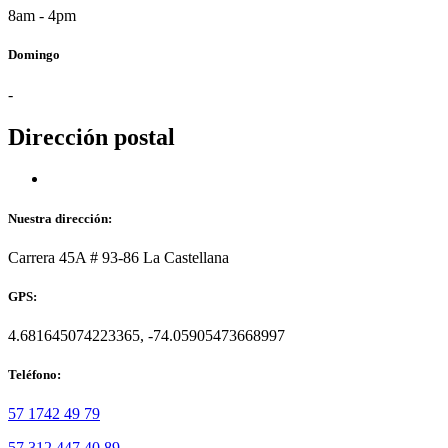
8am - 4pm
Domingo
-
Dirección postal
Nuestra dirección:
Carrera 45A # 93-86 La Castellana
GPS:
4.681645074223365, -74.05905473668997
Teléfono:
57 1742 49 79
57 312 447 40 89