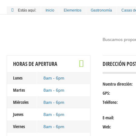
Estás aquí:
Inicio
Elementos
Gastronomía
Casas d
Buscamos propor
HORAS DE APERTURA
DIRECCIÓN POS
Lunes
8am - 6pm
Nuestra dirección:
Martes
8am - 6pm
GPS:
Miércoles
Teléfono:
8am - 6pm
Jueves
8am - 6pm
E-mail:
Viernes
Web:
8am - 6pm