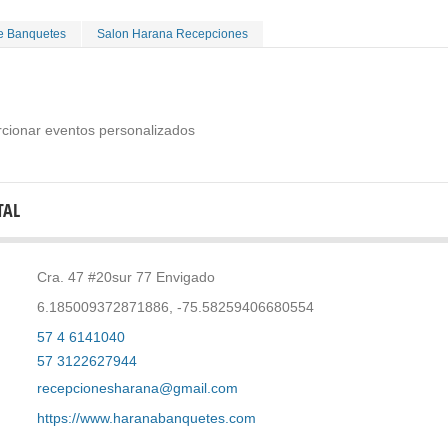
e Banquetes
Salon Harana Recepciones
cionar eventos personalizados
TAL
Cra. 47 #20sur 77 Envigado
6.185009372871886, -75.58259406680554
57 4 6141040
57 3122627944
recepcionesharana@gmail.com
https://www.haranabanquetes.com