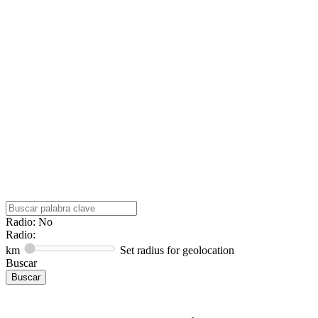
Radio: No
Radio:
km
Set radius for geolocation
Buscar