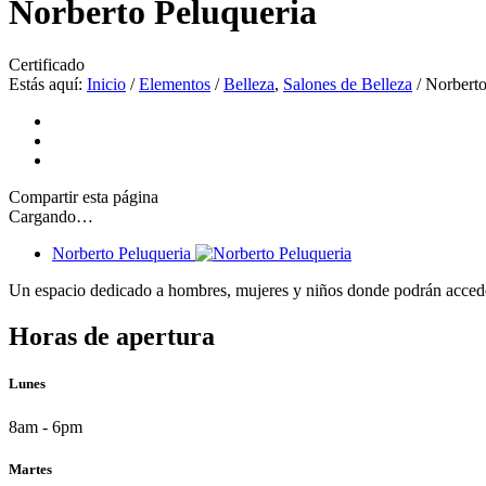
Norberto Peluqueria
Certificado
Estás aquí:
Inicio
/
Elementos
/
Belleza
,
Salones de Belleza
/
Norberto
Compartir
esta página
Cargando…
Norberto Peluqueria
Un espacio dedicado a hombres, mujeres y niños donde podrán acceder 
Horas de apertura
Lunes
8am - 6pm
Martes