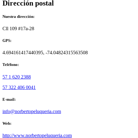
Dirección postal
Nuestra dirección:
Cll 109 #17a-28
GPS:
4.694161417440395, -74.04824315563508
Teléfono:
57 1 620 2388
57 322 406 0041
E-mail:
info@norbertopeluqueria.com
Web:
http://www.norbertopeluqueria.com