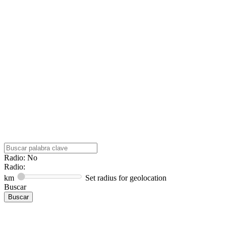
Radio: No
Radio:
km
Set radius for geolocation
Buscar