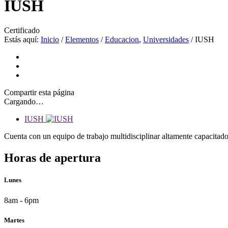
IUSH
Certificado
Estás aquí:
Inicio
/
Elementos
/
Educacion
,
Universidades
/
IUSH
Compartir
esta página
Cargando…
IUSH
Cuenta con un equipo de trabajo multidisciplinar altamente capacitado 
Horas de apertura
Lunes
8am - 6pm
Martes