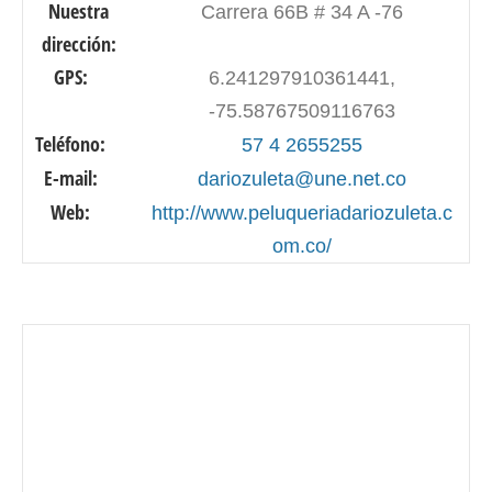
Nuestra
Carrera 66B # 34 A -76
dirección:
GPS:
6.241297910361441,
-75.58767509116763
Teléfono:
57 4 2655255
E-mail:
dariozuleta@une.net.co
Web:
http://www.peluqueriadariozuleta.c
om.co/