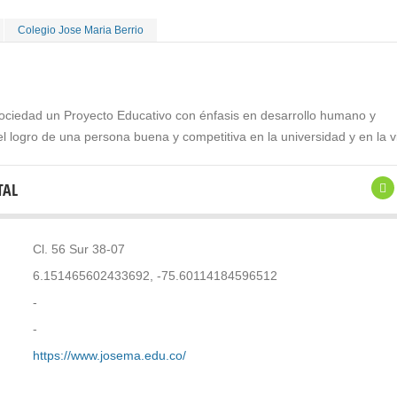
Colegio Jose Maria Berrio
ociedad un Proyecto Educativo con énfasis en desarrollo humano y
 logro de una persona buena y competitiva en la universidad y en la v
TAL
Cl. 56 Sur 38-07
6.151465602433692, -75.60114184596512
-
-
https://www.josema.edu.co/