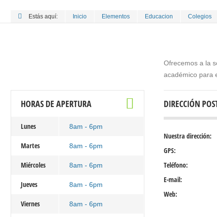
Estás aquí:
Inicio
Elementos
Educacion
Colegios
Ofrecemos a la s
académico para el
HORAS DE APERTURA
DIRECCIÓN POS
Lunes
8am - 6pm
Nuestra dirección:
Martes
8am - 6pm
GPS:
Miércoles
Teléfono:
8am - 6pm
E-mail:
Jueves
8am - 6pm
Web:
Viernes
8am - 6pm