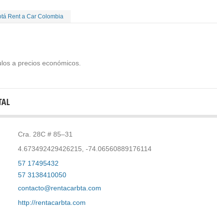
tá Rent a Car Colombia
ulos a precios económicos.
TAL
Cra. 28C # 85–31
4.673492429426215, -74.06560889176114
57 17495432
57 3138410050
contacto@rentacarbta.com
http://rentacarbta.com