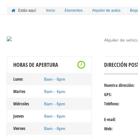
Estás aquí:
Inicio
Elementos
Alquiler de autos
Bogo
Alquiler de vehíc
HORAS DE APERTURA
DIRECCIÓN POS
Lunes
8am - 6pm
Nuestra dirección:
Martes
8am - 6pm
GPS:
Miércoles
Teléfono:
8am - 6pm
Jueves
8am - 6pm
E-mail:
Viernes
Web:
8am - 6pm