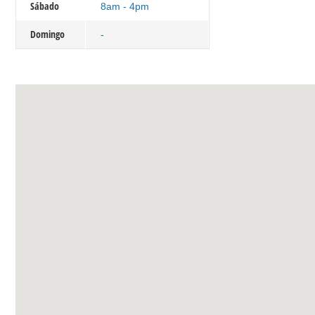
Sábado
8am - 4pm
Domingo
-