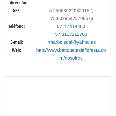
dirección:
GPS:
6.256630229329152,
-75.60295475796573
Teléfono:
57 4 4114400
57 3113212700
E-mail:
irmarboledal@yahoo.es
Web:
http://www.banqueteslafloresta.co
m/nosotros