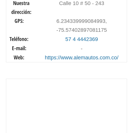
Nuestra
Calle 10 # 50 - 243
dirección:
GPS:
6.234339999084993,
-75.57402897081175
Teléfono:
57 4 4442369
E-mail:
-
Web:
https://www.alemautos.com.co/